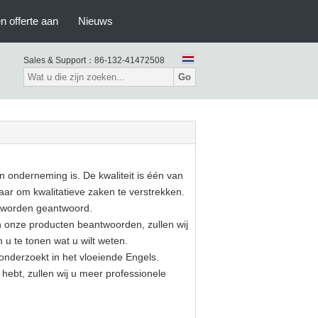
n offerte aan
Nieuws
Sales & Support：
86-132-41472508
Go
en onderneming is. De kwaliteit is één van
aar om kwalitatieve zaken te verstrekken.
u worden geantwoord.
n onze producten beantwoorden, zullen wij
 u te tonen wat u wilt weten.
nderzoekt in het vloeiende Engels.
bt, zullen wij u meer professionele