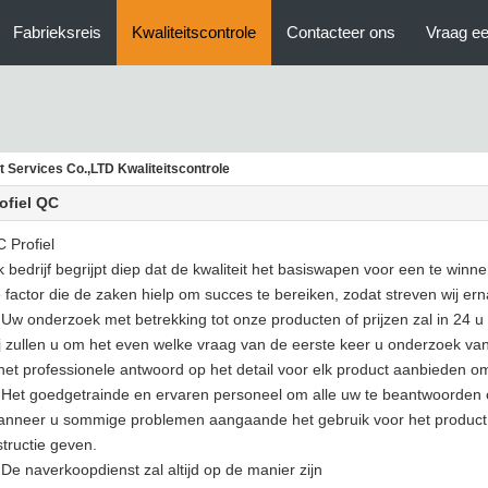
Fabrieksreis
Kwaliteitscontrole
Contacteer ons
Vraag ee
 Services Co.,LTD Kwaliteitscontrole
ofiel QC
 Profiel
k bedrijf begrijpt diep dat de kwaliteit het basiswapen voor een te winn
 factor die de zaken hielp om succes te bereiken, zodat streven wij ern
Uw onderzoek met betrekking tot onze producten of prijzen zal in 24 
j zullen u om het even welke vraag van de eerste keer u onderzoek va
het professionele antwoord op het detail voor elk product aanbieden om
Het goedgetrainde en ervaren personeel om alle uw te beantwoorden o
nneer u sommige problemen aangaande het gebruik voor het product he
structie geven
.
De naverkoopdienst zal altijd op de manier zijn