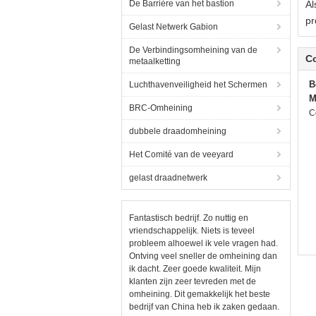
De Barrière van het bastion
Al
pr
Gelast Netwerk Gabion
De Verbindingsomheining van de
C
metaalketting
B
Luchthavenveiligheid het Schermen
M
BRC-Omheining
C
dubbele draadomheining
Het Comité van de veeyard
gelast draadnetwerk
Fantastisch bedrijf. Zo nuttig en
vriendschappelijk. Niets is teveel
probleem alhoewel ik vele vragen had.
Ontving veel sneller de omheining dan
ik dacht. Zeer goede kwaliteit. Mijn
klanten zijn zeer tevreden met de
omheining. Dit gemakkelijk het beste
bedrijf van China heb ik zaken gedaan.