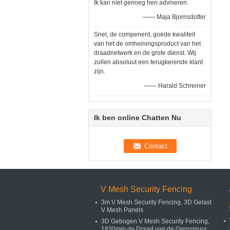
Ik kan niet genoeg hen adviseren.
—— Maja Bjornsdotter
Snel, de compenent, goede kwaliteit
van het de omheiningsproduct van het
draadnetwerk en de grote dienst. Wij
zullen absoluut een terugkerende klant
zijn.
—— Harald Schreiner
Ik ben online Chatten Nu
V Mesh Security Fencing
3m V Mesh Security Fencing, 3D Gelast
V Mesh Panels
3D Gebogen V Mesh Security Fencing,
1830mm de Draad van de Grensmuur