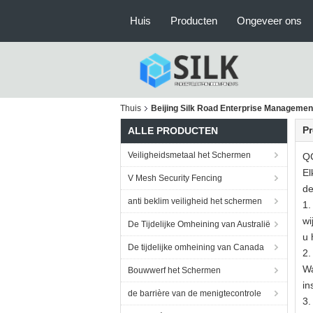
Huis
Producten
Ongeveer ons
Thuis
Beijing Silk Road Enterprise Management
Pr
ALLE PRODUCTEN
Veiligheidsmetaal het Schermen
QC
El
V Mesh Security Fencing
de
anti beklim veiligheid het schermen
1.
wi
De Tijdelijke Omheining van Australië
u 
De tijdelijke omheining van Canada
2.
Wa
Bouwwerf het Schermen
in
de barrière van de menigtecontrole
3.