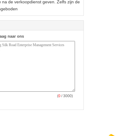
e na de verkoopdienst geven. Zelfs zijn de
aangeboden
raag naar ons
(
0
/ 3000)