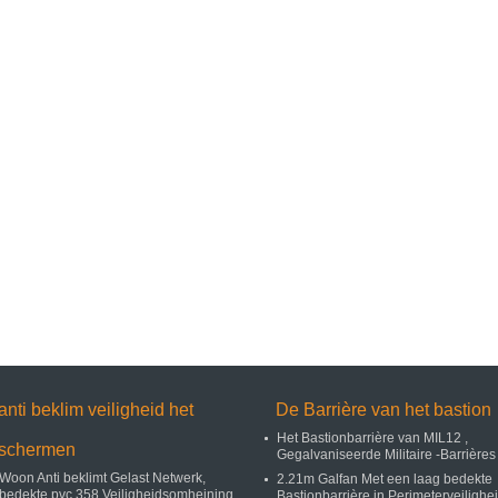
anti beklim veiligheid het
De Barrière van het bastion
Het Bastionbarrière van MIL12 ,
schermen
Gegalvaniseerde Militaire -Barrières
Woon Anti beklimt Gelast Netwerk,
2.21m Galfan Met een laag bedekte
bedekte pvc 358 Veiligheidsomheining
Bastionbarrière in Perimeterveilighe