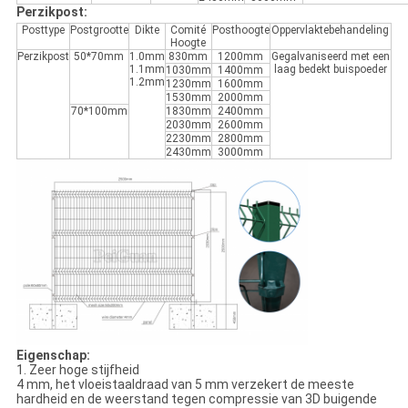
Perzikpost:
Posttype
Postgrootte
Dikte
Comité
Posthoogte
Oppervlaktebehandeling
Hoogte
Perzikpost
50*70mm
1.0mm
830mm
1200mm
Gegalvaniseerd met een
1.1mm
laag bedekt buispoeder
1030mm
1400mm
1.2mm
1230mm
1600mm
1530mm
2000mm
70*100mm
1830mm
2400mm
2030mm
2600mm
2230mm
2800mm
2430mm
3000mm
Eigenschap:
1. Zeer hoge stijfheid
4 mm, het vloeistaaldraad van 5 mm verzekert de meeste
hardheid en de weerstand tegen compressie van 3D buigende