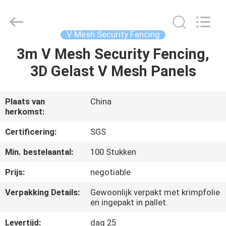
Silk
Road
Enterprise
Management
Services
V Mesh Security Fencing
Co.,LTD.
All
Rights
3m V Mesh Security Fencing,
HUIS
Reserved.
3D Gelast V Mesh Panels
PRODUCTEN
Plaats van
China
herkomst:
ONGEVEER
ONS
Certificering:
SGS
Min. bestelaantal:
100 Stukken
FABRIEKSREIS
Prijs:
negotiable
Verpakking Details:
Gewoonlijk verpakt met krimpfolie
KWALITEITSCONTROLE
en ingepakt in pallet.
Levertijd:
dag 25