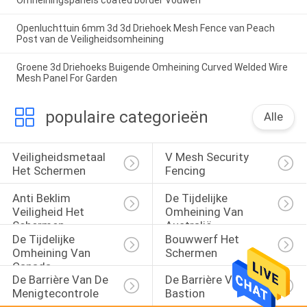
Omheiningspanels coated border Vouwen
Openluchttuin 6mm 3d 3d Driehoek Mesh Fence van Peach
Post van de Veiligheidsomheining
Groene 3d Driehoeks Buigende Omheining Curved Welded Wire
Mesh Panel For Garden
populaire categorieën
Alle
Veiligheidsmetaal 
V Mesh Security 
Het Schermen
Fencing
Anti Beklim 
De Tijdelijke 
Veiligheid Het 
Omheining Van 
Schermen
Australië
De Tijdelijke 
Bouwwerf Het 
Omheining Van 
Schermen
Canada
De Barrière Van De 
De Barrière Van Het 
Menigtecontrole
Bastion