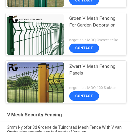
CONTACT
Groen V Mesh Fencing
For Garden Decoration
negotiable MOQ:Overeen te komen
CONTACT
Zwart V Mesh Fencing
Panels
negotiable MOQ:100 Stukken
CONTACT
V Mesh Security Fencing
3mm Nylofor 3d Groene de Tuindraad Mesh Fence With V van