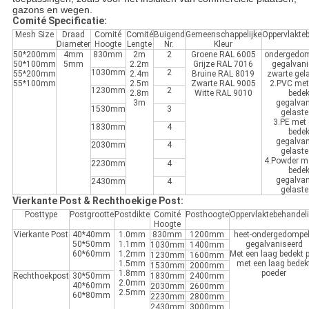
gazons en wegen.
Comité Specificatie:
Mesh Size
Draad
Comité
Comité
Buigend
Gemeenschappelijke
Oppervlakte
Diameter
Hoogte
Lengte
Nr.
Kleur
50*200mm
4mm
830mm
2m
2
Groene RAL 6005
ondergedom
50*100mm
5mm
2.2m
Grijze RAL 7016
gegalvani
1030mm
2
55*200mm
2.4m
Bruine RAL 8019
zwarte gel
55*100mm
2.5m
Zwarte RAL 9005
2.PVC met
1230mm
2
2.8m
Witte RAL 9010
bedek
3m
gegalvan
1530mm
3
gelaste
3.PE met 
1830mm
4
bedek
gegalvan
2030mm
4
gelaste
4.Powder me
2230mm
4
bedek
gegalvan
2430mm
4
gelaste
Vierkante Post & Rechthoekige Post:
Posttype
Postgrootte
Postdikte
Comité
Posthoogte
Oppervlaktebehandel
Hoogte
Vierkante Post
40*40mm
1.0mm
830mm
1200mm
heet-ondergedompe
50*50mm
1.1mm
gegalvaniseerd
1030mm
1400mm
60*60mm
1.2mm
Met een laag bedekt 
1230mm
1600mm
1.5mm
met een laag bedek
1530mm
2000mm
1.8mm
poeder
Rechthoekpost
30*50mm
1830mm
2400mm
2.0mm
40*60mm
2030mm
2600mm
2.5mm
60*80mm
2230mm
2800mm
2430mm
3000mm