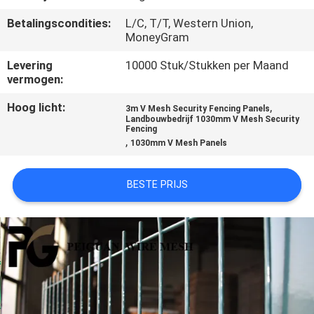
CONTACTEER
Betalingscondities:
L/C, T/T, Western Union,
ONS
MoneyGram
Levering
10000 Stuk/Stukken per Maand
NIEUWS
vermogen:
Hoog licht:
,
3m V Mesh Security Fencing Panels
VERZOEK
Landbouwbedrijf 1030mm V Mesh Security
Fencing
OM
,
1030mm V Mesh Panels
EEN
BESTE PRIJS
CITAAT
SITEMAP
PRIVACY
POLICY