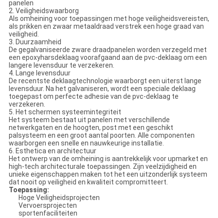
panelen
2. Veiligheidswaarborg
Als omheining voor toepassingen met hoge veiligheidsvereisten,
als prikken en zwaar metaaldraad verstrek een hoge graad van
veiligheid.
3. Duurzaamheid
De gegalvaniseerde zware draadpanelen worden verzegeld met
een epoxyharsdeklaag voorafgaand aan de pvc-deklaag om een
langere levensduur te verzekeren.
4. Lange levensduur
De recentste deklaagtechnologie waarborgt een uiterst lange
levensduur. Na het galvaniseren, wordt een speciale deklaag
toegepast om perfecte adhesie van de pvc-deklaag te
verzekeren.
5. Het schermen systeemintegriteit
Het systeem bestaat uit panelen met verschillende
netwerkgaten en de hoogten, post met een geschikt
palsysteem en een groot aantal poorten. Alle componenten
waarborgen een snelle en nauwkeurige installatie.
6. Esthetica en architectuur
Het ontwerp van de omheining is aantrekkelijk voor upmarket en
high-tech architecturale toepassingen. Zijn veelzijdigheid en
unieke eigenschappen maken tot het een uitzonderlijk systeem
dat nooit op veiligheid en kwaliteit compromitteert.
Toepassing:
Hoge Veiligheidsprojecten
Vervoersprojecten
sportenfaciliteiten