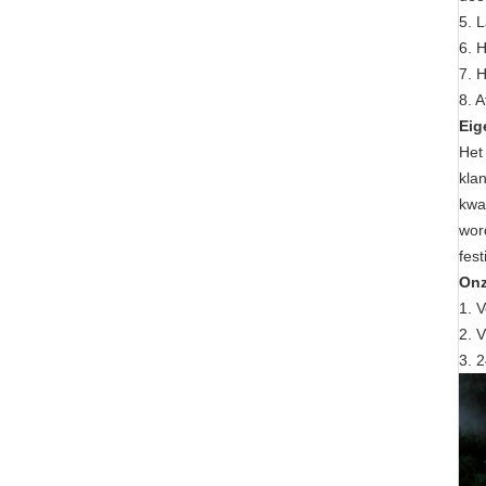
5. 
6. 
7. 
8. 
Eig
Het 
kla
kwa
word
fes
Onz
1. 
2. 
3. 