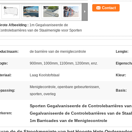
Contact
rote Afbeelding :
1m Gegalvaniseerde de
ontrolebarrières van de Staalmenigte voor Sporten
oductnaam:
de barrière van de menigtecontrole
Lengte:
ogte:
900mm, 1000mm, 1100mm, 1200mm, enz.
Eigensch
eriaal:
Laag Koolstofstaal
Kleur:
Menigtecontrole, openbare gebeurtenissen,
epassing:
Basis:
sporten, overleg
Sporten Gegalvaniseerde de Controlebarrières van
Gegalvaniseerde de Controlebarrières van de Staa
rkeren:
1m Barricades van de Menigtecontrole
van de de Strookmenigte van het Hoogte Hete Ondergedom