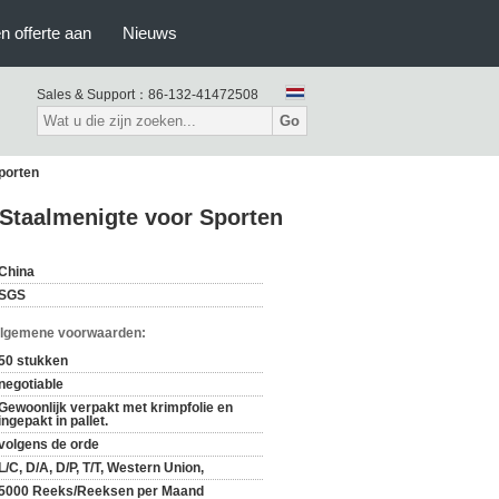
n offerte aan
Nieuws
Sales & Support：
86-132-41472508
Go
porten
 Staalmenigte voor Sporten
China
SGS
Algemene voorwaarden:
50 stukken
negotiable
Gewoonlijk verpakt met krimpfolie en
ingepakt in pallet.
volgens de orde
L/C, D/A, D/P, T/T, Western Union,
5000 Reeks/Reeksen per Maand