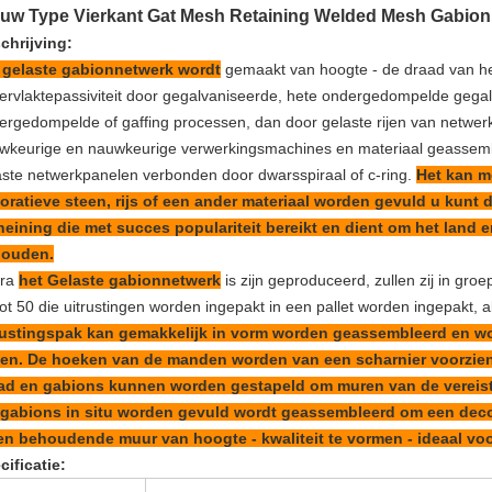
euw Type Vierkant Gat Mesh Retaining Welded Mesh Gabio
chrijving:
 gelaste gabionnetwerk wordt
gemaakt van hoogte - de draad van het 
ervlaktepassiviteit door gegalvaniseerde, hete ondergedompelde gega
ergedompelde of gaffing processen, dan door gelaste rijen van netwe
wkeurige en nauwkeurige verwerkingsmachines en materiaal geassemb
aste netwerkpanelen verbonden door dwarsspiraal of c-ring.
Het kan m
oratieve steen, rijs of een ander materiaal worden gevuld u kunt
eining die met succes populariteit bereikt en dient om het land
ouden.
dra
het Gelaste gabionnetwerk
is zijn geproduceerd, zullen zij in gro
tot 50 die uitrustingen worden ingepakt in een pallet worden ingepakt, 
rustingspak kan gemakkelijk in vorm worden geassembleerd en wo
len. De hoeken van de manden worden van een scharnier voorzien
ad en gabions kunnen worden gestapeld om muren van de vereist
 gabions in situ worden gevuld wordt geassembleerd om een deco
en behoudende muur van hoogte - kwaliteit te vormen - ideaal vo
cificatie: