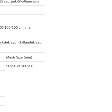
d/Draad zink-5%Aluminum
00*100*100 cm enz.
nkdeklaag; Galfandeklaag;
Mesh Size (mm)
50×50 of 100×50