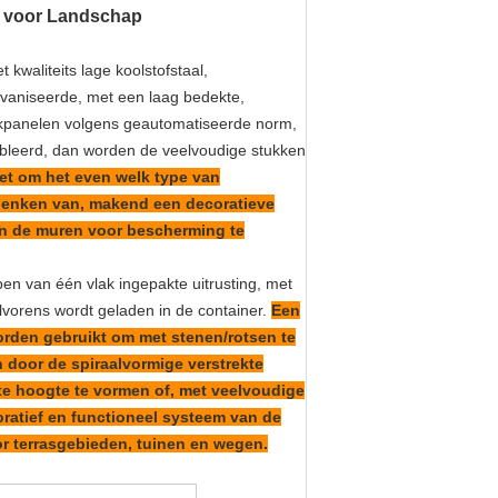
n voor Landschap
kwaliteits lage koolstofstaal,
lvaniseerde, met een laag bedekte,
rkpanelen volgens geautomatiseerde norm,
leerd, dan worden de veelvoudige stukken
et om het even welk type van
 denken van, makend een decoratieve
 en de muren voor bescherming te
epen van één vlak ingepakte uitrusting, met
alvorens wordt geladen in de container.
Een
rden gebruikt om met stenen/rotsen te
 door de spiraalvormige verstrekte
e hoogte te vormen of, met veelvoudige
ratief en functioneel systeem van de
or terrasgebieden, tuinen en wegen.