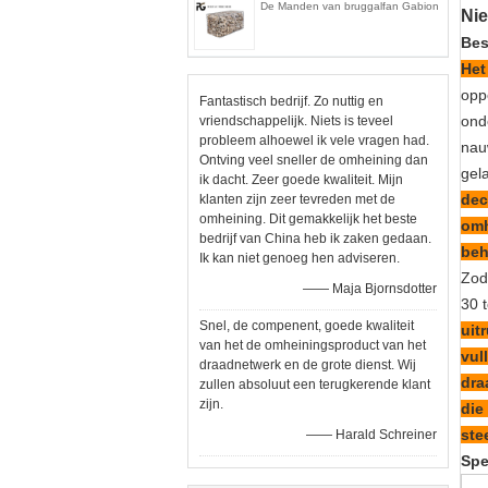
De Manden van bruggalfan Gabion
Ni
Bes
Het
opp
Fantastisch bedrijf. Zo nuttig en
ond
vriendschappelijk. Niets is teveel
probleem alhoewel ik vele vragen had.
nau
Ontving veel sneller de omheining dan
gel
ik dacht. Zeer goede kwaliteit. Mijn
dec
klanten zijn zeer tevreden met de
omheining. Dit gemakkelijk het beste
omh
bedrijf van China heb ik zaken gedaan.
beh
Ik kan niet genoeg hen adviseren.
Zo
—— Maja Bjornsdotter
30 
Snel, de compenent, goede kwaliteit
uit
van het de omheiningsproduct van het
vul
draadnetwerk en de grote dienst. Wij
dra
zullen absoluut een terugkerende klant
zijn.
die
ste
—— Harald Schreiner
Spe