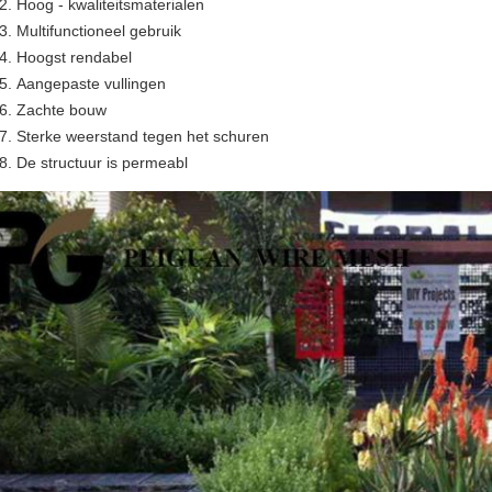
Hoog - kwaliteitsmaterialen
Multifunctioneel gebruik
Hoogst rendabel
Aangepaste vullingen
Zachte bouw
Sterke weerstand tegen het schuren
De structuur is permeabl