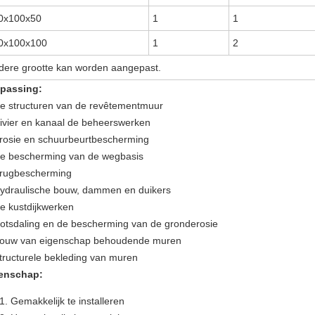
0x100x50
1
1
0x100x100
1
2
dere grootte kan worden aangepast.
passing:
e structuren van de revêtementmuur
ivier en kanaal de beheerswerken
rosie en schuurbeurtbescherming
e bescherming van de wegbasis
rugbescherming
ydraulische bouw, dammen en duikers
e kustdijkwerken
otsdaling en de bescherming van de gronderosie
ouw van eigenschap behoudende muren
tructurele bekleding van muren
enschap:
Gemakkelijk te installeren