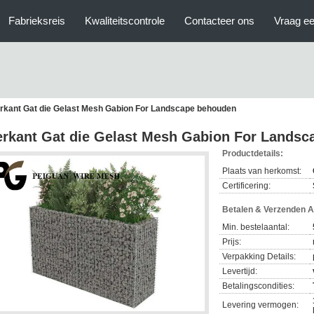
Fabrieksreis
Kwaliteitscontrole
Contacteer ons
Vraag ee
erkant Gat die Gelast Mesh Gabion For Landscape behouden
erkant Gat die Gelast Mesh Gabion For Lands
Productdetails:
Plaats van herkomst:
Certificering:
Betalen & Verzenden 
Min. bestelaantal:
Prijs:
Verpakking Details:
Levertijd:
Betalingscondities:
Levering vermogen: