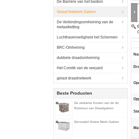
De Barrière van het bastion
Gelast Netwerk Gabion
De Verbindingsomheining van de
G
metaalketting
Luchthavenveiligheid het Schermen
BRC-Omheining
Na
dubbele draadomheining
Dr
Het Comité van de veeyard
gelast draadnetwerk
Op
Beste Producten
Op
De vierkante Kooien van de de
Rotsmuur van Draadgabion
St
Decoratief Gelast Mesh Gabion
Ma