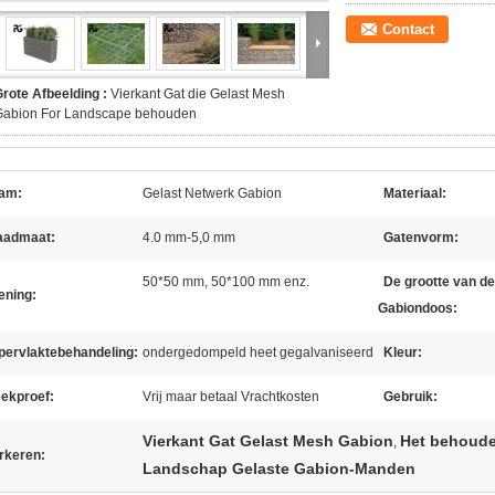
Contact
rote Afbeelding :
Vierkant Gat die Gelast Mesh
Gabion For Landscape behouden
am:
Gelast Netwerk Gabion
Materiaal:
aadmaat:
4.0 mm-5,0 mm
Gatenvorm:
50*50 mm, 50*100 mm enz.
De grootte van de
ening:
Gabiondoos:
pervlaktebehandeling:
ondergedompeld heet gegalvaniseerd
Kleur:
eekproef:
Vrij maar betaal Vrachtkosten
Gebruik:
Vierkant Gat Gelast Mesh Gabion
Het behoude
,
rkeren:
Landschap Gelaste Gabion-Manden