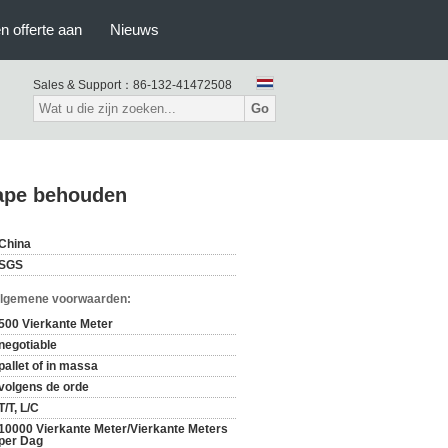
n offerte aan
Nieuws
Sales & Support：
86-132-41472508
Go
cape behouden
China
SGS
Algemene voorwaarden:
500 Vierkante Meter
negotiable
pallet of in massa
volgens de orde
T/T, L/C
10000 Vierkante Meter/Vierkante Meters
per Dag