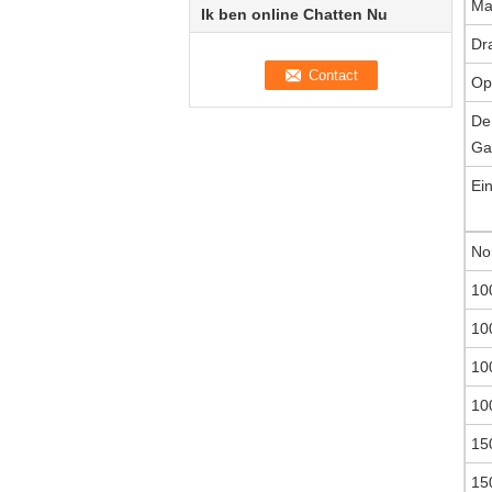
Ma
Ik ben online Chatten Nu
Dr
Op
De
Ga
Ei
No
10
10
10
10
15
15