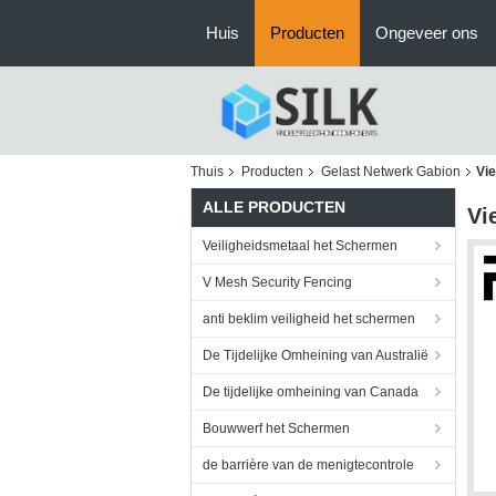
Huis
Producten
Ongeveer ons
Thuis
Producten
Gelast Netwerk Gabion
Vi
ALLE PRODUCTEN
Vi
Veiligheidsmetaal het Schermen
V Mesh Security Fencing
anti beklim veiligheid het schermen
De Tijdelijke Omheining van Australië
De tijdelijke omheining van Canada
Bouwwerf het Schermen
de barrière van de menigtecontrole