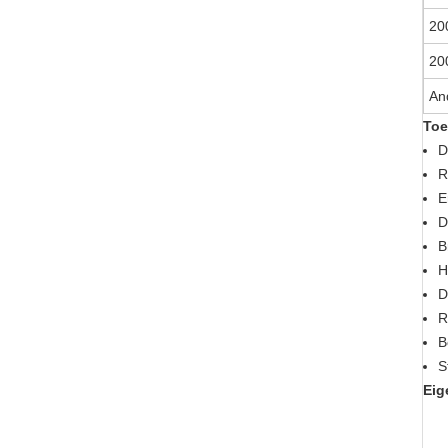
20
20
An
Toe
D
R
E
D
B
H
D
R
B
S
Eig