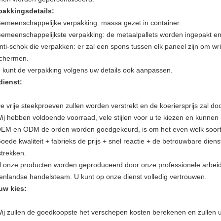
pakkingsdetails:
emeenschappelijke verpakking: massa gezet in container.
Gemeenschappelijkste verpakking: de metaalpallets worden ingepakt en 
Anti-schok die verpakken: er zal een spons tussen elk paneel zijn om wr
chermen.
U kunt de verpakking volgens uw details ook aanpassen.
dienst:
e vrije steekproeven zullen worden verstrekt en de koeriersprijs zal d
ij hebben voldoende voorraad, vele stijlen voor u te kiezen en kunnen in
OEM en ODM de orden worden goedgekeurd, is om het even welk soort
oede kwaliteit + fabrieks de prijs + snel reactie + de betrouwbare dien
strekken.
Al onze producten worden geproduceerd door onze professionele arbei
tenlandse handelsteam. U kunt op onze dienst volledig vertrouwen.
uw kies:
ij zullen de goedkoopste het verschepen kosten berekenen en zullen u 