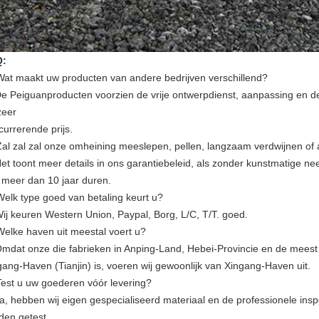
Q:
Wat maakt uw producten van andere bedrijven verschillend?
De Peiguanproducten voorzien de vrije ontwerpdienst, aanpassing en de g
zeer
currerende prijs.
Zal zal zal onze omheining meeslepen, pellen, langzaam verdwijnen of
Het toont meer details in ons garantiebeleid, als zonder kunstmatige ne
 meer dan 10 jaar duren.
Welk type goed van betaling keurt u?
Wij keuren Western Union, Paypal, Borg, L/C, T/T. goed.
Welke haven uit meestal voert u?
Omdat onze die fabrieken in Anping-Land, Hebei-Provincie en de meest
gang-Haven (Tianjin) is, voeren wij gewoonlijk van Xingang-Haven uit.
Test u uw goederen vóór levering?
Ja, hebben wij eigen gespecialiseerd materiaal en de professionele insp
den getest.