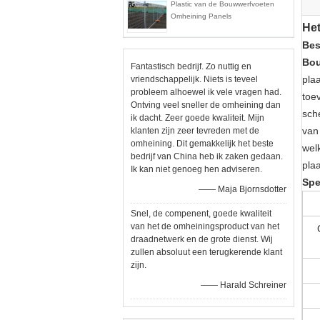
Plastic van de Bouwwerfvoeten
Omheining Panels
Het
Bes
Bou
Fantastisch bedrijf. Zo nuttig en
pla
vriendschappelijk. Niets is teveel
probleem alhoewel ik vele vragen had.
toe
Ontving veel sneller de omheining dan
sch
ik dacht. Zeer goede kwaliteit. Mijn
van
klanten zijn zeer tevreden met de
omheining. Dit gemakkelijk het beste
wel
bedrijf van China heb ik zaken gedaan.
pla
Ik kan niet genoeg hen adviseren.
Spe
—— Maja Bjornsdotter
Snel, de compenent, goede kwaliteit
van het de omheiningsproduct van het
draadnetwerk en de grote dienst. Wij
zullen absoluut een terugkerende klant
zijn.
—— Harald Schreiner