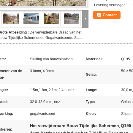
Levering vermogen:
Contact
rote Afbeelding :
De verwijderbare Draad van het
ouw Tijdelijke Schermende Gegalvaniseerde Staal
am:
Sluiting van bouwplaatsen
Materiaal:
Q195
ameter van de
3.0mm, 4.0mm
50 × 5
Gelag:
ad:
ogte:
1.5m,1.8m, 2.1m, 2.4m, enz.
Lange:
30,0 m,
stod:
32.0-48.0 mm, enz.
Type:
Gelast 
werking:
gegalvaniseerd
Kleur:
Slipper
Het verwijderbare Bouw Tijdelijke Schermen
Q195 
,
rkeren: