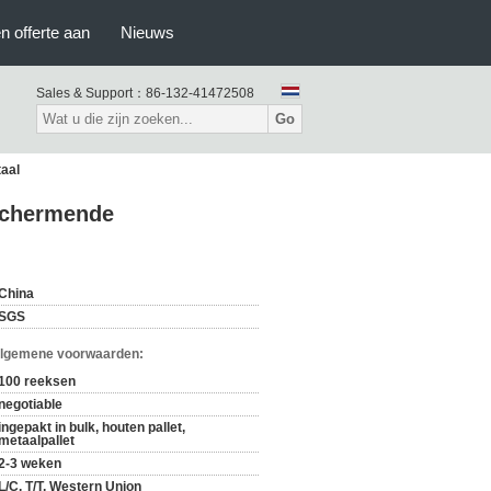
n offerte aan
Nieuws
Sales & Support：
86-132-41472508
Go
aal
 Schermende
China
SGS
Algemene voorwaarden:
100 reeksen
negotiable
ingepakt in bulk, houten pallet,
metaalpallet
2-3 weken
L/C, T/T, Western Union