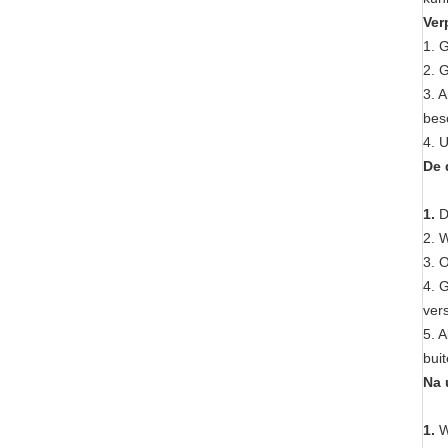
Ver
1.
G
2. 
3. 
bes
4. 
De 
1.
D
2. W
3. 
4. G
ver
5. 
bui
Na 
1.
W