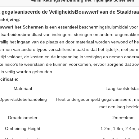
4mm Kettingsverbinding het Tijdelijke Schermen
 gegalvaniseerde de VeiligheidsBouwwerf van de Staaldr
chrijving:
wwerf het Schermen
is een essentieel beschermingshulpmiddel voor
atsarbeidersbrandkast van indringers, storingen en andere ongemakke
vallig het ingaan van de plaats en door materiaal worden verwond of he
ermen van andere types verschillend maakt is dat het tijdelijk, niet pe
 tijd voldoet, de kosten en de inspanning in vestiging en nemen ondera
ke risico's te weerstaan die kunnen voorkomen, ervoor zorgend dat zowe
ats veilig worden gehouden.
cificatie:
Materiaal
Laag koolstofsta
Oppervlaktebehandeling
Heet ondergedompeld gegalvaniseerd, me
met een laag bedek
Draaddiameter
2mm~4mm
Omheining Height
1.2m, 1.8m, 2.4m, 