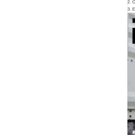
2. 
3. E