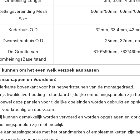
Omheining Length
3m, 3.6m, 4.3m e
Kettingsverbinding Mesh
50mm*50mm, 60mm*60m
Size
Kaderbuis O.D
32mm, 33.4mm, 42mm
Dwarssteunbuis O.D
25mm, 32mm, en
De Grootte van
610*590mm, 762*460m
omheiningsBase /stand
j kunnen om het even welk verzoek aanpassen
enschappen en Voordelen:
Vierkante bovenkant voor het netwerksteunen van de montagedraad.
rijs-kwaliteitverhouding - standaard tijdelijke omheiningspanelen zijn h
Hoewel deze panelen voor tijdelijke doeleinden worden gebruikt en opnie
r veerkrachtig en duurzaam.
Zij kunnen gemakkelijk worden vervoerd en worden opgeslagen en opri
iningspanelen zijn niet moeilijk.
De aanpassingsopties met het brandmerken of embleemetiketten zijn b
nen worden gepersonaliseerd.