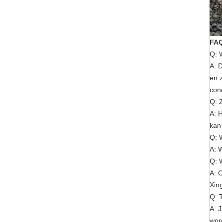
FA
Q: 
A: 
en 
con
Q: 
A: 
kan
Q: 
A: 
Q: 
A: 
Xin
Q: 
A: 
wor