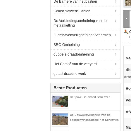
De Barrière van het bastion
Gelast Netwerk Gabion
De Verbindingsomheining van de
metaalketting
G
Luchthavenveiligheid het Schermen
B
BRC-Omheining
dubbele draadomheining
Na
Het Comité van de veeyard
di
gelast draadnetwerk
dra
Beste Producten
Ho
Het privé Bouwwerf Schermen
Po
Af
De Bouwwerfveiligheid van de
beschermingsbarrière het Schermen
Ma