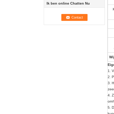
Ik ben online Chatten Nu
Wi
Eig
1. 
2. P
3. 
zee
4. 
omhe
5. 
kun